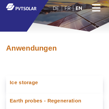
DE
FR
EN
Anwendungen
Ice storage
Earth probes - Regeneration