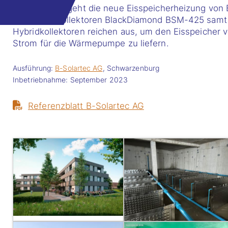
In Niederönz geht die neue Eisspeicherheizung von 
163 Hybridkollektoren BlackDiamond BSM-425 samt U
Hybridkollektoren reichen aus, um den Eisspeicher v
Strom für die Wärmepumpe zu liefern.
Ausführung:
B-Solartec AG
, Schwarzenburg
Inbetriebnahme: September 2023
Referenzblatt B-Solartec AG