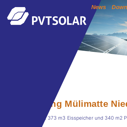
News
Down
Überbauung Mülimatte Nie
Ein Kraftwerk mit 373 m3 Eisspeicher und 340 m2 P