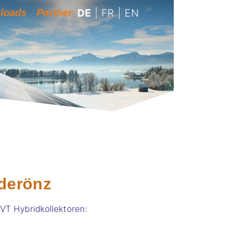
loads
Partner
DE
FR
EN
derönz
VT Hybridkollektoren: