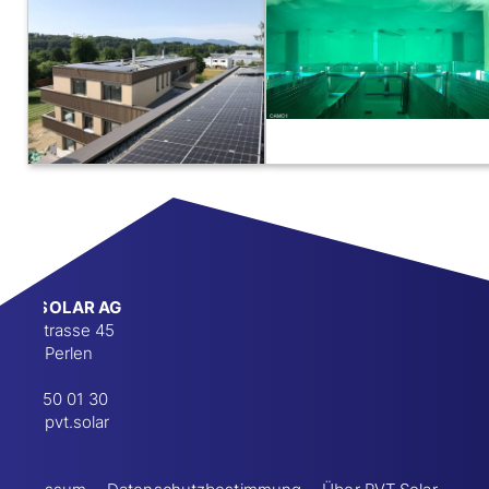
PVT SOLAR AG
Dorfstrasse 45
6035 Perlen
041 450 01 30
info@pvt.solar