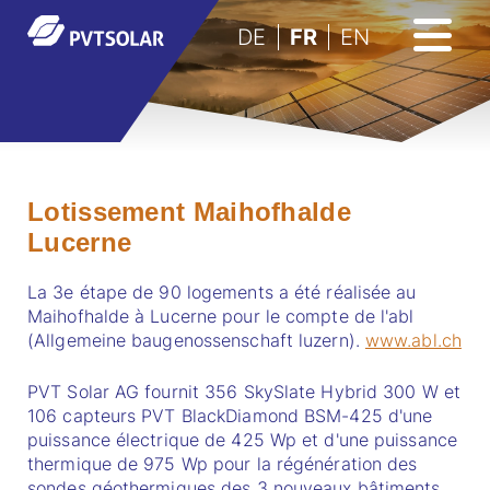
DE
FR
EN
Lotissement Maihofhalde
Lucerne
La 3e étape de 90 logements a été réalisée au
Maihofhalde à Lucerne pour le compte de l'abl
(Allgemeine baugenossenschaft luzern).
www.abl.ch
PVT Solar AG fournit 356 SkySlate Hybrid 300 W et
106 capteurs PVT BlackDiamond BSM-425 d'une
puissance électrique de 425 Wp et d'une puissance
thermique de 975 Wp pour la régénération des
sondes géothermiques des 3 nouveaux bâtiments.