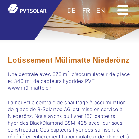
DE
FR
EN
Lotissement Mülimatte Niederönz
3
Une centrale avec 373 m
d'accumulateur de glace
2
et 340 m
de capteurs hybrides PVT :
www.mülimatte.ch
La nouvelle centrale de chauffage à accumulation
de glace de B-Solartec AG est mise en service à
Niederönz. Nous avons pu livrer 163 capteurs
hybrides BlackDiamond BSM-425 avec leur sous-
construction. Ces capteurs hybrides suffisent à
régénérer entièrement l'accumulateur de glace et à