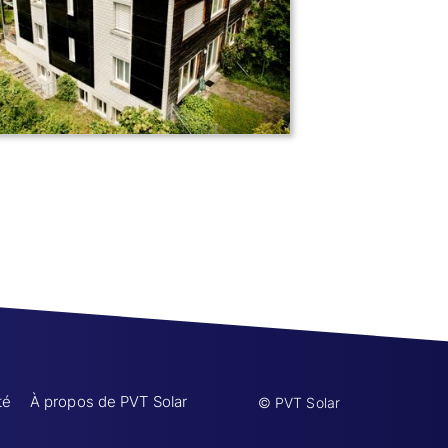
té
À propos de PVT Solar
© PVT Solar